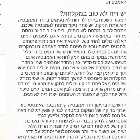
האמבטיה.
א
יש ריח לא טוב במקלחת?
א
המקור השכיח ביותר לריחות לא נעימים בחדר האמבטיה
הוא פתח הניקוז. יש פתח ניקוז מתחת לאמבטיה שלכם,
א
מתחת לכיור ומתחת לשירותים, וריח צינור הביוב נחסם
מהחדר באמצעות אטם מים פנימי. אולם לפעמים המים
האלה יכולים להתייבש, ולהשאיר את הצינורות פתוחים
ולהכניס ריחות נוראיים פנימה לחדר האמבטיה ובמקרים
אחרים גם לבית כולו. התאיידות זו של המים בדרך כלל
מתרחשת במקרים בהם המקלחת או האמבטיה אינם
בשימוש על בסיס סדיר, כגון בחדר אמבטיה שני, בחדר
אורחים. במקרה של מזג אוויר חם, המים יכולים להתייבש
תוך פרק זמן קצר של חודש. לעתים קרובות, הזרמת מים
במקלחת או באמבטיה למשך מספר דקות, או שפיכת דלי
של מים מעל פתח הניקוז יכולים לתקן את הבעיה. במידה
וקיים מרחק גדול בין הרצפה לבין אטם המים, קיים סיכוי
גדול יותר לכך שהצטברות השומנים ייצרו ריח לא נעים.
החשיבות בתיקון חדר אמבטיה קיימת בכך שאינסטלטור
יערוך בדיקה של המקום במטרה לבדוק שאין תקלות וזאת
על מנת להעריך את הגורם לתקלה ולייעץ לגבי
אסטרטגיה לתיקון. במידה ולא פתח הניקוז או מערכת
ניקוז של מקלחת הם שגורמים להיווצרות הריח הלא
נעים, אז חשוב עוד יותר שאינסטלטור יסתכל על חדר
האמבטיה, מכיוון שבמקרה כזה יתכן והצינורות פגומים או