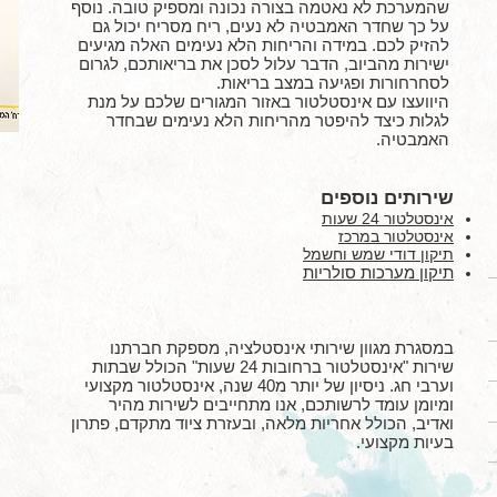
שהמערכת לא נאטמה בצורה נכונה ומספיק טובה. נוסף
על כך שחדר האמבטיה לא נעים, ריח מסריח יכול גם
להזיק לכם. במידה והריחות הלא נעימים האלה מגיעים
ישירות מהביוב, הדבר עלול לסכן את בריאותכם, לגרום
לסחרחורות ופגיעה במצב בריאות.
היוועצו עם אינסטלטור באזור המגורים שלכם על מנת
לגלות כיצד להיפטר מהריחות הלא נעימים שבחדר
האמבטיה.
שירותים נוספים
המ
אינסטלטור 24 שעות
בש
אינסטלטור במרכז
"ה
תיקון דודי שמש וחשמל
סת
תיקון מערכות סולריות
לה
חפ
מא
שנ
במסגרת מגוון שירותי אינסטלציה, מספקת חברתנו
כך
של
שירות "אינסטלטור ברחובות 24 שעות" הכולל שבתות
למ
וערבי חג. ניסיון של יותר מ40 שנה, אינסטלטור מקצועי
ומיומן עומד לרשותכם, אנו מתחייבים לשירות מהיר
ואדיב, הכולל אחריות מלאה, ובעזרת ציוד מתקדם, פתרון
בעיות מקצועי.