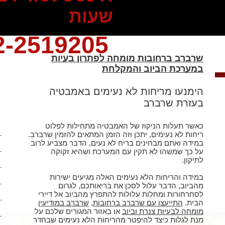
שעות
2-2519205
שרברב ברחובות מומחה לפתרון בעיות
במערכת הביוב והמקלחת
הימנעו מריחות לא נעימים באמבטיה
בעזרת שרברב
כאשר תעלות הניקוז של האמבטיה מתחילות לפלוט
א
ריחות לא נעימים, יתכן וזה הזמן המתאים להזמין שרברב.
א
במידה ואתם מבחינים בריח לא נעים, הדבר מצביע לרוב
על כך שמשהו לא תקין עם המערכת ושהיא זקוקה
א
לתיקון.
א
במידה והריחות הלא נעימים האלה מגיעים ישירות
מהביוב, הדבר עלול לסכן את בריאותכם, לגרום
א
לסחרחורות ומחלות עלולות להתפרץ מהביוב אל דיירי
הבית.
התייעצו עם שרברב ברחובות
,
שרברב במודיעין
א
מומחה לבעיות צנרת וביוב
או באזור המגורים שלכם על
מנת לגלות כיצד להיפטר מהריחות הלא נעימים שבחדר
א