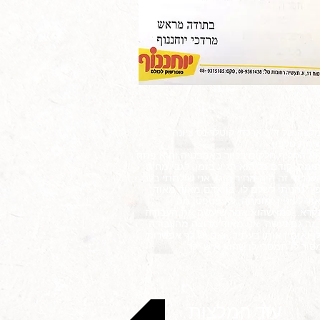
לצה של ד"ר ארכדי קוטלר נס ציונה
יחת טלפון
וא החליף חלקים בכיור באמבטיה והוא פתח
ימה, קודם כל הוא הגיע בזמן, לגבי מחיר
ערכתי זה היה מחיר הוגן, אני שילמתי בלב
ץ, נהניתי לשלם לו, בן אדם מאוד מאוד
וד לעיניין, מומחה, לא פטפטן מה
קרא...כמו שהוא אמר שיעשה את העבודה
 זה גם נעשה, אני מאוד מרוצה מהעבודה
ו ואזמין אותו בעתיד. ואם יש לך אפשרות
סור לו תמסרי לו שהוא איש יקר."
עוד המלצות